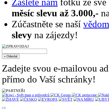
Zašlete nám
fotku ze své
měsíc slevu až 3.000,-
na
Zúčastněte se naší
vědomo
slevy
na zájezdy!
Zadejte svou e-mailovou adr
přímo do Vaší schránky!