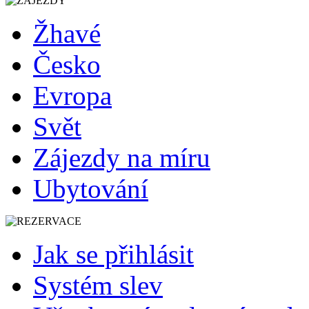
Žhavé
Česko
Evropa
Svět
Zájezdy na míru
Ubytování
Jak se přihlásit
Systém slev