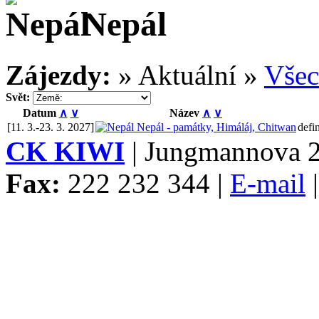
Nepál
Zájezdy:
» Aktuální »
Vše
Svět:
Datum
∧
∨
Název
∧
∨
[11. 3.-23. 3. 2027]
Nepál - památky, Himáláj, Chitwan
defi
CK KIWI
| Jungmannova 2
Fax:
222 232 344 |
E-mail