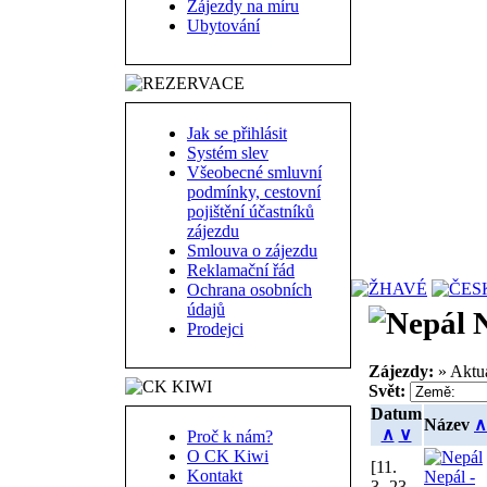
Zájezdy na míru
Ubytování
Jak se přihlásit
Systém slev
Všeobecné smluvní
podmínky, cestovní
pojištění účastníků
zájezdu
Smlouva o zájezdu
Reklamační řád
Ochrana osobních
údajů
N
Prodejci
Zájezdy:
» Aktu
Svět:
Datum
Název
∧
∧
∨
Proč k nám?
O CK Kiwi
[11.
Kontakt
Nepál -
3.-23.