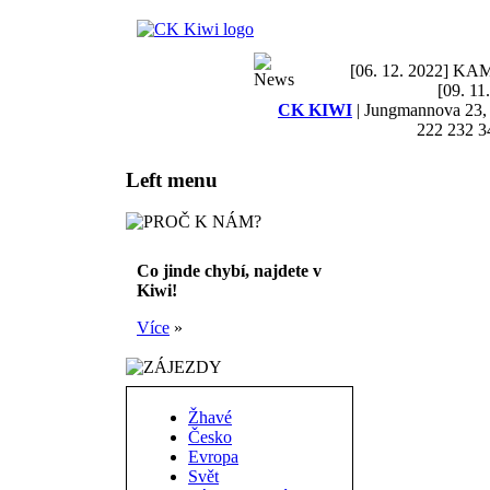
[06. 12. 2022] K
[09. 1
CK KIWI
| Jungmannova 23, 
222 232 3
Left menu
Co jinde chybí, najdete v
Kiwi!
Více
»
Žhavé
Česko
Evropa
Svět