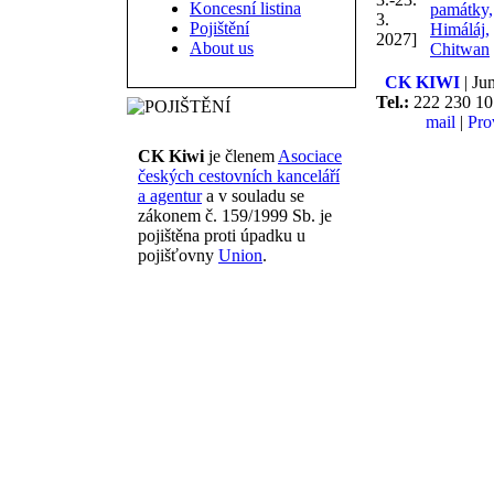
Koncesní listina
památky,
3.
Pojištění
Himáláj,
2027]
About us
Chitwan
CK KIWI
| Ju
Tel.:
222 230 10
mail
|
Pro
CK Kiwi
je členem
Asociace
českých cestovních kance­láří
a agentur
a v souladu se
zákonem č. 159/1999 Sb. je
pojištěna proti úpadku u
pojišťovny
Union
.